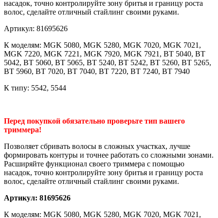
насадок, точно контролируйте зону бритья и границу роста
волос, сделайте отличный стайлинг своими руками.
Артикул: 81695626
К моделям: MGK 5080, MGK 5280, MGK 7020, MGK 7021,
MGK 7220, MGK 7221, MGK 7920, MGK 7921, BT 5040, BT
5042, BT 5060, BT 5065, BT 5240, BT 5242, BT 5260, BT 5265,
BT 5960, BT 7020, BT 7040, BT 7220, BT 7240, BT 7940
К типу: 5542, 5544
Перед покупкой обязательно проверьте тип вашего
триммера!
Позволяет сбривать волосы в сложных участках, лучше
формировать контуры и точнее работать со сложными зонами.
Расширяйте функционал своего триммера с помощью
насадок, точно контролируйте зону бритья и границу роста
волос, сделайте отличный стайлинг своими руками.
Артикул: 81695626
К моделям: MGK 5080, MGK 5280, MGK 7020, MGK 7021,