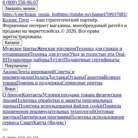
8 (800) 550-96-07
Заказать звонок
https://t.me/braun_russia_bot
https://rutube.ru/channel/59937081/
Колорс Груп
— ваш стратегический партнёр.
Фирменные интернет магазины, монобрендовый ритейл и
продажи на маркетплейсах.© 2026. Все права
зарегистрированы.
Каталог
Мужское бритье
Женская эпиляция
Техника для глажки и
отпаривания
Техника для кухни
Уход за полостью рта Oral-
B
Подарочные наборы
Аутлет
Подарочные сертификаты
Покупателю
Акции
Лента инноваций
Советы и
рекомендации
Оплата
Доставка
Отзывы
Гарантия
Возврат
товара
Помощь и поддержка
Сервисные центры
Braun
О бренде
Контакты
Условия продажи товара физическим
лицам
Политика обработки и защиты персональных
данных
Политика использования файлов cookie
Правила
применения рекомендательных технологий
Оптовые
закупки
Партнёрская программа
Политика использования
сервиса СмартКапча (Яндекс)