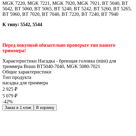
MGK 7220, MGK 7221, MGK 7920, MGK 7921, BT 5040, BT
5042, BT 5060, BT 5065, BT 5240, BT 5242, BT 5260, BT 5265,
BT 5960, BT 7020, BT 7040, BT 7220, BT 7240, BT 7940
К типу: 5542, 5544
Перед покупкой обязательно проверьте тип вашего
триммера!
Характеристики Насадка - бреющая головка (mini) для
триммера Braun BT5040-7040, MGK 5080-7021
Общие характеристики
Тип продукта
насадка для триммера
2 925 ₽
5 079 ₽
-42%
Заказ в 1 клик
В корзину