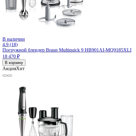
В наличии
4.9 (18)
Погружной блендер Braun Multiquick 9 HB901AI-MQ9185XLI
18 470 ₽
В корзину
Акция
Хит