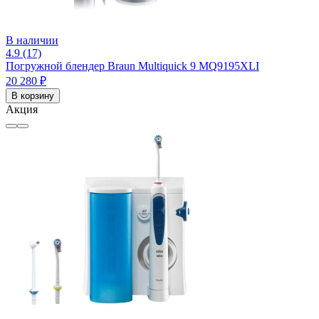
В наличии
4.9 (17)
Погружной блендер Braun Multiquick 9 MQ9195XLI
20 280 ₽
В корзину
Акция