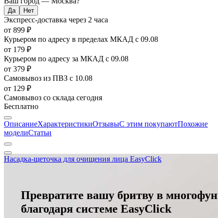
Ваш город —
Москва
?
Экспресс-доставка
через 2 часа
от 899 ₽
Курьером по адресу в пределах МКАД
с 09.08
от 179 ₽
Курьером по адресу за МКАД
с 09.08
от 379 ₽
Самовывоз из ПВЗ
с 10.08
от 129 ₽
Самовывоз со склада
сегодня
Бесплатно
Описание
Характеристики
Отзывы
С этим покупают
Похожие
модели
Статьи
Насадка-щеточка для очищения лица EasyClick
Превратите вашу бритву в многофун
благодаря системе
EasyClick