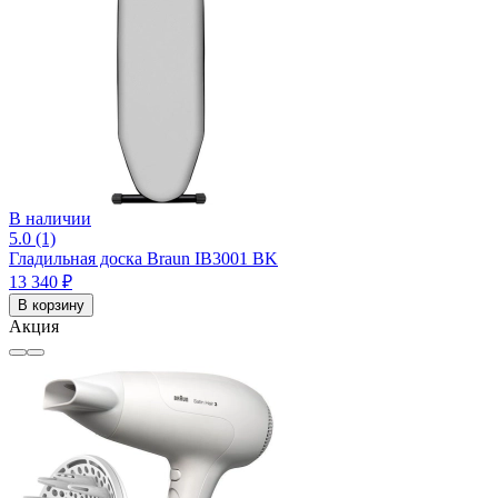
В наличии
5.0 (1)
Гладильная доска Braun IB3001 BK
13 340 ₽
В корзину
Акция