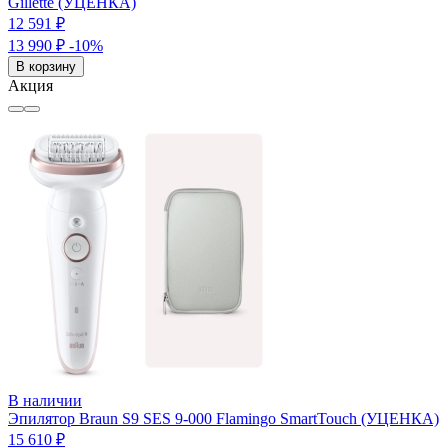
Gillette (УЦЕНКА)
12 591 ₽
13 990 ₽
-10%
В корзину
Акция
В наличии
Эпилятор Braun S9 SES 9-000 Flamingo SmartTouch (УЦЕНКА)
15 610 ₽