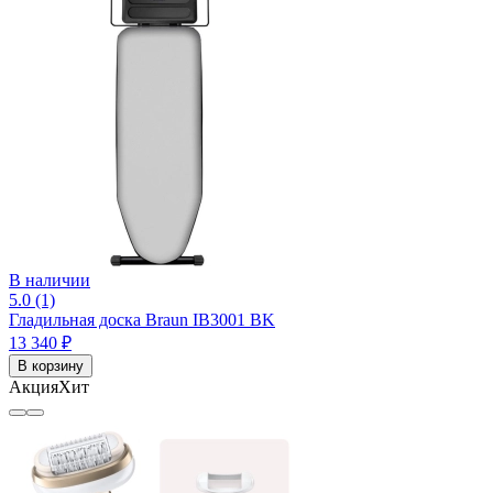
В наличии
5.0 (1)
Гладильная доска Braun IB3001 BK
13 340 ₽
В корзину
Акция
Хит