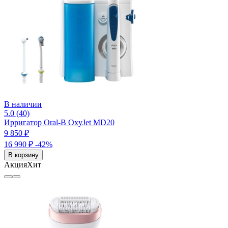
В наличии
5.0 (40)
Ирригатор Oral-B OxyJet MD20
9 850 ₽
16 990 ₽
-42%
В корзину
Акция
Хит