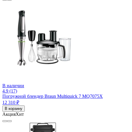
В наличии
4.9 (17)
Погружной блендер Braun Multiquick 7 MQ7075X
12 310 ₽
В корзину
Акция
Хит