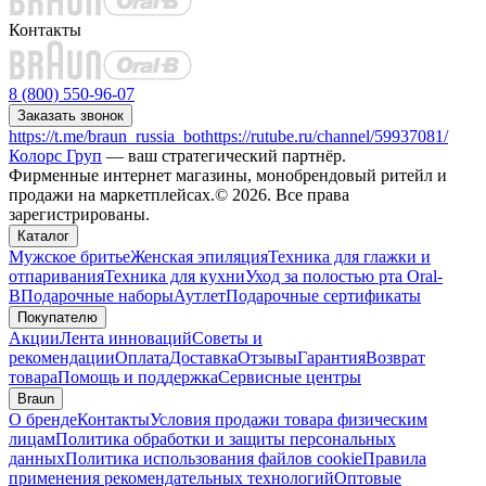
Контакты
8 (800) 550-96-07
Заказать звонок
https://t.me/braun_russia_bot
https://rutube.ru/channel/59937081/
Колорс Груп
— ваш стратегический партнёр.
Фирменные интернет магазины, монобрендовый ритейл и
продажи на маркетплейсах.© 2026. Все права
зарегистрированы.
Каталог
Мужское бритье
Женская эпиляция
Техника для глажки и
отпаривания
Техника для кухни
Уход за полостью рта Oral-
B
Подарочные наборы
Аутлет
Подарочные сертификаты
Покупателю
Акции
Лента инноваций
Советы и
рекомендации
Оплата
Доставка
Отзывы
Гарантия
Возврат
товара
Помощь и поддержка
Сервисные центры
Braun
О бренде
Контакты
Условия продажи товара физическим
лицам
Политика обработки и защиты персональных
данных
Политика использования файлов cookie
Правила
применения рекомендательных технологий
Оптовые