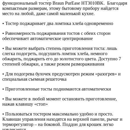
функциональный тостер Braun PurEase HT3010BK. Благодаря
компактным размерам, этому бытовому прибору найдется
место на любой, даже самой маленькой кухне.
•
Тостер поджаривает два ломтика хлеба одновременно
•
Равномерность поджаривания тостов с обеих сторон
обеспечивает автоматическое центрирование
•
Вы можете выбрать степень приготовления тоста: лишь
слегка подогреть, подсушить ломтик хлеба, немного
обжарить, поджарить его до золотистого цвета. Доступно 7
степеней обжарки, а также режим размораживания
•
Для подогрева булочек предусмотрен режим «разогрев» и
специальная съемная решеточка
•
Приготовленные тосты поднимаются автоматически
•
Вы можете в любой момент остановить приготовление,
нажав клавишу «стоп»
•
Пользоваться тостером максимально удобно и просто.
Клавиши управления находятся на верхней панели, рычаг и
терморегулятор – на боковой. Поддон для крошек легко
извлекается