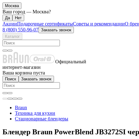
Москва
Ваш город —
Москва
?
Акции
Подарочные сертификаты
Советы и рекомендации
О бре
8 (800) 550-96-07
Заказать звонок
Каталог
Официальный
интернет-магазин
Ваша корзина пуста
Поиск
Заказать звонок
Braun
Техника для кухни
Стационарные блендеры
Блендер Braun PowerBlend JB3272SI че