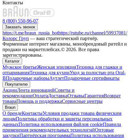
Контакты
8 (800) 550-96-07
Заказать звонок
https://t.me/braun_russia_bot
https://rutube.ru/channel/59937081/
Колорс Груп
— ваш стратегический партнёр.
Фирменные интернет магазины, монобрендовый ритейл и
продажи на маркетплейсах.© 2026. Все права
зарегистрированы.
Каталог
Мужское бритье
Женская эпиляция
Техника для глажки и
отпаривания
Техника для кухни
Уход за полостью рта Oral-
B
Подарочные наборы
Аутлет
Подарочные сертификаты
Покупателю
Акции
Лента инноваций
Советы и
рекомендации
Оплата
Доставка
Отзывы
Гарантия
Возврат
товара
Помощь и поддержка
Сервисные центры
Braun
О бренде
Контакты
Условия продажи товара физическим
лицам
Политика обработки и защиты персональных
данных
Политика использования файлов cookie
Правила
применения рекомендательных технологий
Оптовые
закупки
Партнёрская программа
Политика использования