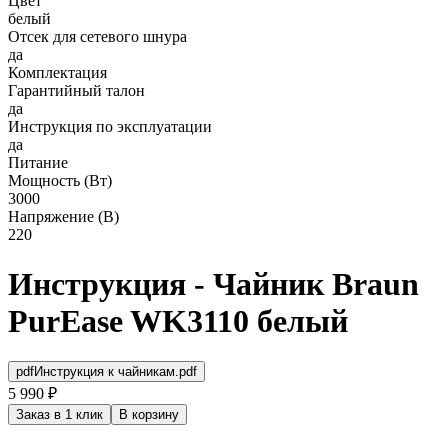
Цвет
белый
Отсек для сетевого шнура
да
Комплектация
Гарантийный талон
да
Инструкция по эксплуатации
да
Питание
Мощность (Вт)
3000
Напряжение (В)
220
Инструкция - Чайник Braun
PurEase WK3110 белый
pdf
Инструкция к чайникам.pdf
5 990 ₽
Заказ в 1 клик
В корзину