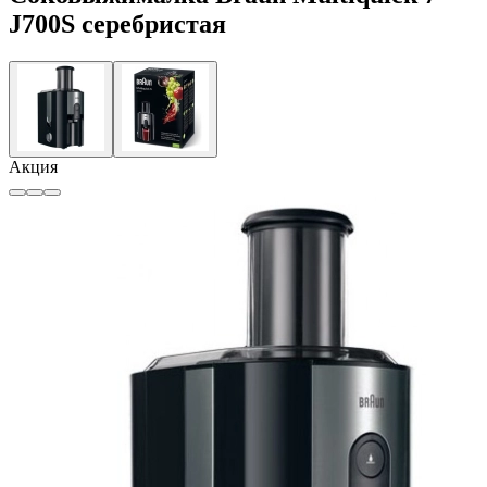
J700S серебристая
Акция