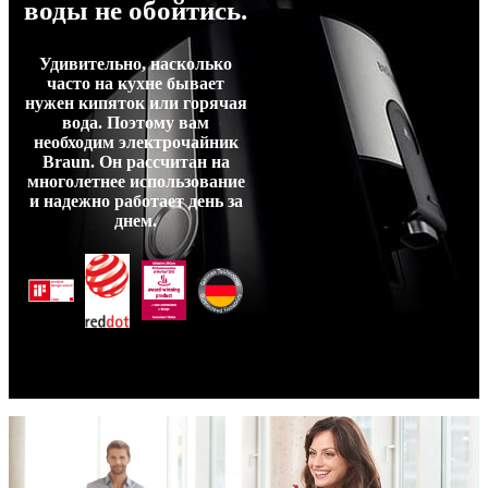
воды не обойтись.
Удивительно, насколько
часто на кухне бывает
нужен кипяток или горячая
вода. Поэтому вам
необходим электрочайник
Braun. Он рассчитан на
многолетнее использование
и надежно работает день за
днем.