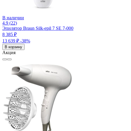
В наличии
4.9 (22)
Эпилятор Braun Silk-epil 7 SE 7-000
8 385 ₽
13 639 ₽
-38%
В корзину
Акция