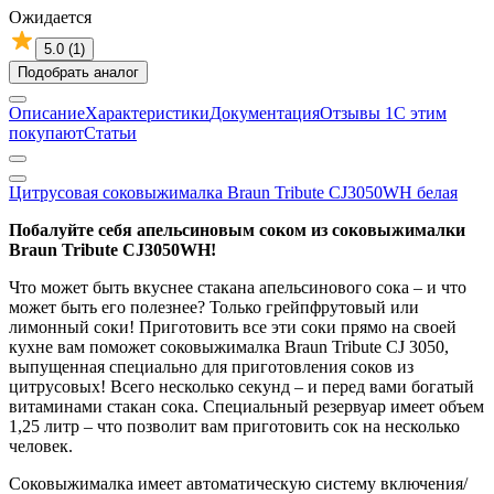
Ожидается
5.0 (1)
Подобрать аналог
Описание
Характеристики
Документация
Отзывы
1
С этим
покупают
Статьи
Цитрусовая соковыжималка Braun Tribute CJ3050WH белая
Побалуйте себя апельсиновым соком из соковыжималки
Braun Tribute
CJ3050WH
!
Что может быть вкуснее стакана апельсинового сока – и что
может быть его полезнее? Только грейпфрутовый или
лимонный соки! Приготовить все эти соки прямо на своей
кухне вам поможет соковыжималка Braun Tribute CJ 3050,
выпущенная специально для приготовления соков из
цитрусовых! Всего несколько секунд – и перед вами богатый
витаминами стакан сока. Специальный резервуар имеет объем
1,25 литр – что позволит вам приготовить сок на несколько
человек.
Соковыжималка имеет автоматическую систему включения/