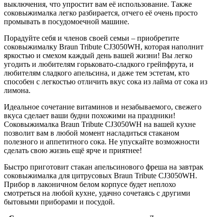
выключения, что упростит вам её использование. Также
соковыжималка легко разбирается, отчего её очень просто
промывать в посудомоечной машине.
Порадуйте себя и членов своей семьи – приобретите
соковыжималку Braun Tribute CJ3050WH, которая наполнит
яркостью и смехом каждый день вашей жизни! Вы легко
угодить и любителям горьковато-сладкого грейпфрута, и
любителям сладкого апельсина, и даже тем эстетам, кто
способен с легкостью отличить вкус сока из лайма от сока из
лимона.
Идеальное сочетание витаминов и незабываемого, свежего
вкуса сделает ваши будни похожими на праздники!
Соковыжималка Braun Tribute CJ3050WH на вашей кухне
позволит вам в любой момент насладиться стаканом
полезного и аппетитного сока. Не упускайте возможности
сделать свою жизнь ещё ярче и приятнее!
Быстро приготовит стакан апельсинового фреша на завтрак
соковыжималка для цитрусовых Braun Tribute CJ3050WH.
Прибор в лаконичном белом корпусе будет неплохо
смотреться на любой кухне, удачно сочетаясь с другими
бытовыми приборами и посудой.