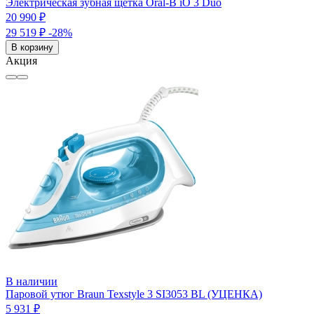
Электрическая зубная щетка Oral-B iO 3 Duo
20 990 ₽
29 519 ₽
-28%
В корзину
Акция
В наличии
Паровой утюг Braun Texstyle 3 SI3053 BL (УЦЕНКА)
5 931 ₽