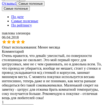
Отзывы
1
Самые полезные
Самые полезные
По дате
Самые полезные
По рейтингу
павлова элеонора
06.04.2018
Опыт использования:
Менее месяца
Комментарий
Очень нравится, что девайс увесистый, по поверхности
столешницы не скользит. Это мой первый пресс для
цитрусовых, мне не с чем сравнивать, но я довольна всем. То,
что провод не убирается, вообще не мешает, стоит у стенки и
провод укладывается м/д стенкой и корпусом, занимат
минимум места. С момента покупки используется весьма
интенсивно, теперь даже и не понимаю, как могла раньше
обходиться без такой соковыжималки. Маленький секрет на
заметку - цитрус для отжима брать комнатной температуры,
соку получается больше. Рекомендую к покупке - отличная
вещь для любителей сока!
1