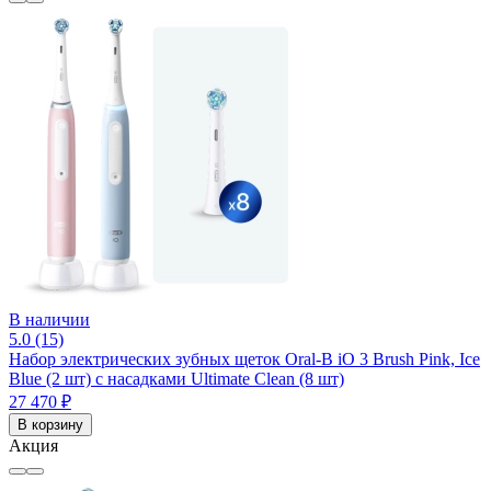
В наличии
5.0 (15)
Набор электрических зубных щеток Oral-B iO 3 Brush Pink, Ice
Blue (2 шт) с насадками Ultimate Clean (8 шт)
27 470 ₽
В корзину
Акция