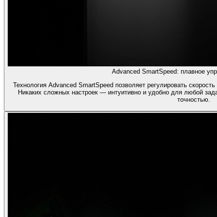
Advanced SmartSpeed: плавное упр
Технология Advanced SmartSpeed позволяет регулировать скорость
Никаких сложных настроек — интуитивно и удобно для любой зада
точностью.