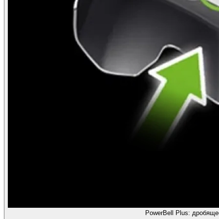
PowerBell Plus: дробяще