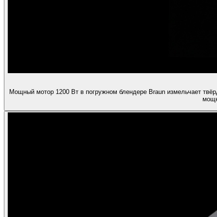
Мощный мотор 1200 Вт в погружном блендере Braun измельчает твёр
мощн