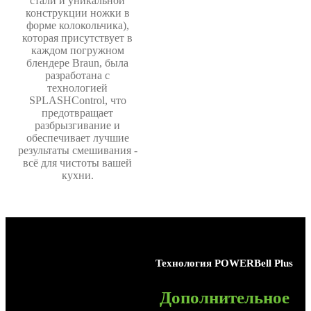
стали и уникальной
конструкции ножки в
форме колокольчика),
которая присутствует в
каждом погружном
блендере Braun, была
разработана с
технологией
SPLASHControl, что
предотвращает
разбрызгивание и
обеспечивает лучшие
результаты смешивания -
всё для чистоты вашей
кухни.
Технология
POWERBell Plus
Дополнительное