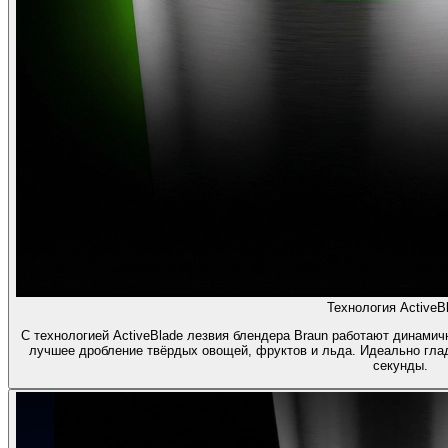
Технология ActiveBl
С технологией ActiveBlade лезвия блендера Braun работают динамич
лучшее дробление твёрдых овощей, фруктов и льда. Идеально гла
секунды.