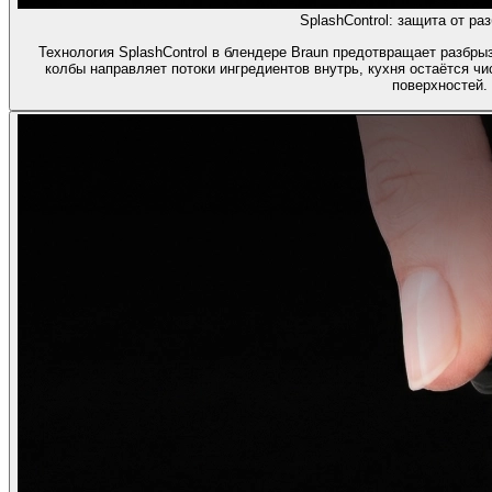
SplashControl: защита от ра
Технология SplashControl в блендере Braun предотвращает разбр
колбы направляет потоки ингредиентов внутрь, кухня остаётся чи
поверхностей.