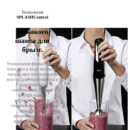
Технология
SPLASHControl
Никакого
шанса для
брызг.
Уникальная форма ножки
блендера в виде колокола
направляет ингредиенты
внутрь для тщательного и
однородного
смешивания. Лезвия
внутри ножки
расположены под
специальным углом и
вращаются в
противоположных
направлениях. Эта
инновационная