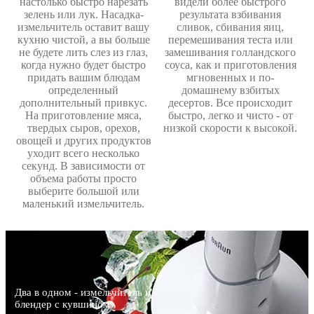
настолько быстро нарезать
видели более быстрого
зелень или лук. Насадка-
результата взбивания
измельчитель оставит вашу
сливок, сбивания яиц,
кухню чистой, а вы больше
перемешивания теста или
не будете лить слез из глаз,
замешивания голландского
когда нужно будет быстро
соуса, как и приготовления
придать вашим блюдам
мгновенных и по-
определенный
домашнему взбитых
дополнительный привкус.
десертов. Все происходит
На приготовление мяса,
быстро, легко и чисто - от
твердых сыров, орехов,
низкой скорости к высокой.
овощей и других продуктов
уходит всего несколько
секунд. В зависимости от
объема работы просто
выберите большой или
маленький измельчитель.
Два в одном - измельчитель и
блендер с кувшином