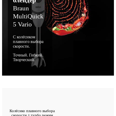
блендер
Braun
MultiQuick
5 Vario
С колёсиком
плавного выбора
скорости.
Точный. Гибкий.
Творческий.
Колёсико плавного выбора
скорости + турбо режим