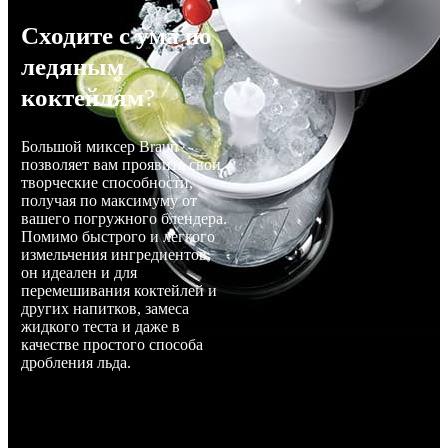
Сходите с ума по
ледяным
коктейлям
?
Большой миксер Braun
позволяет вам проявить свои
творческие способности,
получая по максимуму от
вашего погружного блендера.
Помимо быстрого и легкого
измельчения ингредиентов,
он идеален и для
перемешивания коктейлей и
других напитков, замеса
жидкого теста и даже в
качестве простого способа
дробления льда.