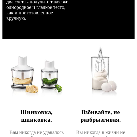
два счета - получите такое же
однородное и гладкое тесто,
как и приготовленное
вручную.
Шинковка,
Взбивайте, не
шинковка.
разбрызгивая.
Вам никогда не удавалось
Вы никогда в жизни не