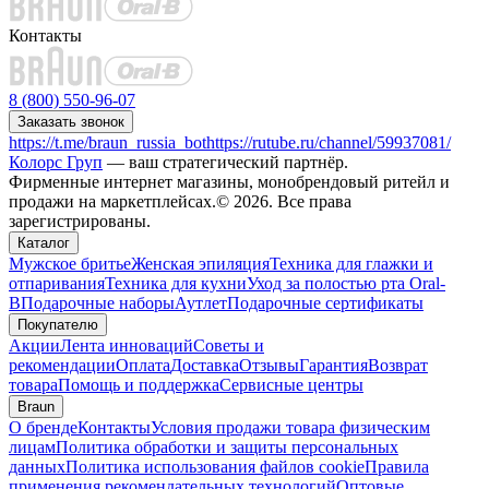
Контакты
8 (800) 550-96-07
Заказать звонок
https://t.me/braun_russia_bot
https://rutube.ru/channel/59937081/
Колорс Груп
— ваш стратегический партнёр.
Фирменные интернет магазины, монобрендовый ритейл и
продажи на маркетплейсах.© 2026. Все права
зарегистрированы.
Каталог
Мужское бритье
Женская эпиляция
Техника для глажки и
отпаривания
Техника для кухни
Уход за полостью рта Oral-
B
Подарочные наборы
Аутлет
Подарочные сертификаты
Покупателю
Акции
Лента инноваций
Советы и
рекомендации
Оплата
Доставка
Отзывы
Гарантия
Возврат
товара
Помощь и поддержка
Сервисные центры
Braun
О бренде
Контакты
Условия продажи товара физическим
лицам
Политика обработки и защиты персональных
данных
Политика использования файлов cookie
Правила
применения рекомендательных технологий
Оптовые