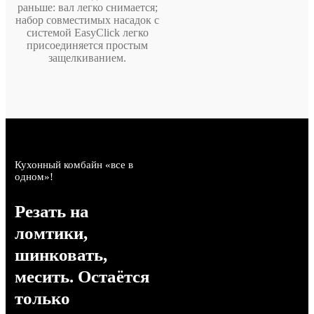
раньше: вал легко снимается;
набор совместимых насадок с
системой EasyClick легко
присоединяется простым
защелкиванием.
Кухонный комбайн «все в
одном»!
Резать на
ломтики,
шинковать,
месить. Остаётся
только