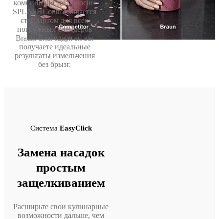
комбинация технологии
SPLASHControl является
стандартом для всех
погружных блендеров
Braun. Благодаря ей вы
получаете идеальные
результаты измельчения
без брызг.
Система
EasyClick
Замена насадок
простым
защелкиванием
Расширьте свои кулинарные
возможности дальше, чем