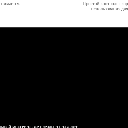
снимается.
Простой контроль скор
использования для
льшой миксер также идеально подходит