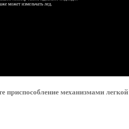
аже может измельчать лед.
е приспособление механизмами легкой