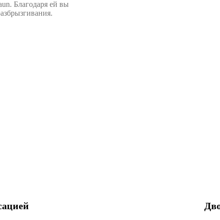
aun. Благодаря ей вы
разбрызгивания.
сацией
Дво