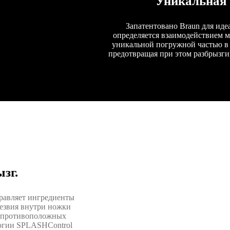
Уникальная 
Запатентовано Braun для иде
определяется взаимодействием 
уникальной погружной частью в 
предотвращая при этом разбрызги
зг.
правляет ингредиенты
Лезвия внутри ножки
в противоположных
логии SPLASHControl