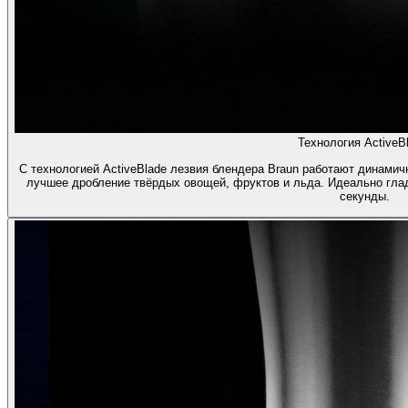
Технология ActiveBl
С технологией ActiveBlade лезвия блендера Braun работают динамич
лучшее дробление твёрдых овощей, фруктов и льда. Идеально гла
секунды.