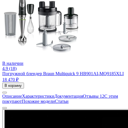
В наличии
4.9 (18)
Погружной блендер Braun Multiquick 9 HB901AI-MQ9185XLI
18 470 ₽
В корзину
Описание
Характеристики
Документация
Отзывы
12
С этим
покупают
Похожие модели
Статьи