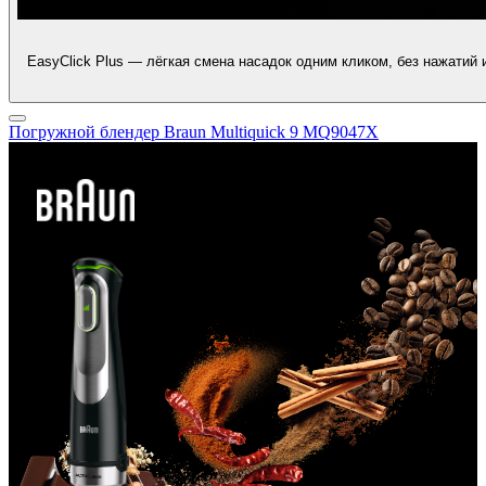
EasyClick Plus — лёгкая смена насадок одним кликом, без нажатий 
Погружной блендер Braun Multiquick 9 MQ9047X