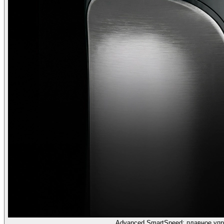
Advanced SmartSpeed: плавное упр