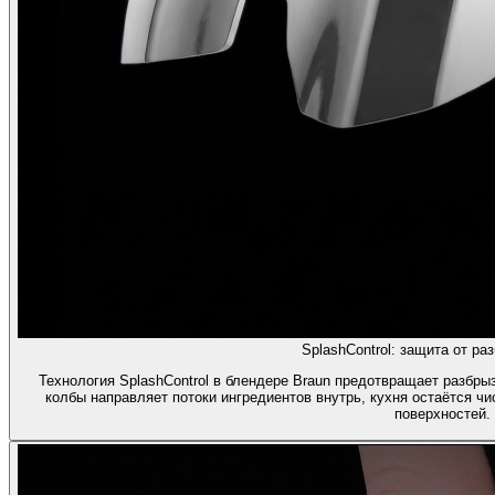
SplashControl: защита от ра
Технология SplashControl в блендере Braun предотвращает разбр
колбы направляет потоки ингредиентов внутрь, кухня остаётся чи
поверхностей.