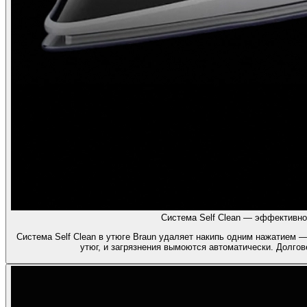
Система Self Clean — эффективно
Система Self Clean в утюге Braun удаляет накипь одним нажатием —
утюг, и загрязнения вымоются автоматически. Долгов