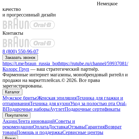
Немецкое
качество
и прогрессивный дизайн
Контакты
8 (800) 550-96-07
Заказать звонок
https://t.me/braun_russia_bot
https://rutube.ru/channel/59937081/
Колорс Груп
— ваш стратегический партнёр.
Фирменные интернет магазины, монобрендовый ритейл и
продажи на маркетплейсах.© 2026. Все права
зарегистрированы.
Каталог
Мужское бритье
Женская эпиляция
Техника для глажки и
отпаривания
Техника для кухни
Уход за полостью рта Oral-
B
Подарочные наборы
Аутлет
Подарочные сертификаты
Покупателю
Акции
Лента инноваций
Советы и
рекомендации
Оплата
Доставка
Отзывы
Гарантия
Возврат
товара
Помощь и поддержка
Сервисные центры
Braun