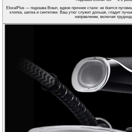
EloxalPlus — подошва Braun, вдвое прочнее стали: не боится пугов
хлопка, шелка и синтетики. Ваш утюг служит дольше, гладит лучш
направлении, включая труднод