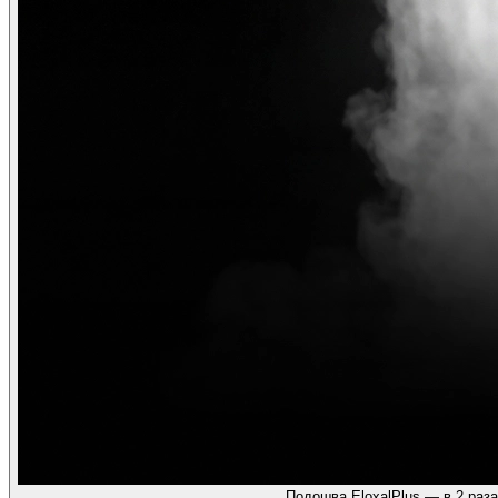
Подошва EloxalPlus — в 2 раза