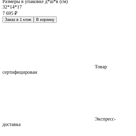
Размеры в упаковке д*ш*в (см)
32*14*17
7 695 ₽
Заказ в 1 клик
В корзину
Товар
сертифицирован
Экспресс-
доставка