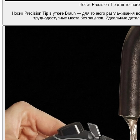
Носик Precision Tip для точног
Носик Precision Tip в утюге Braun — для точного разглаживания в
труднодоступные места без зацепов. Идеальные детали