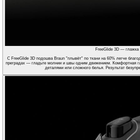
FreeGlide 3D — глажка 
С FreeGlide 3D подошва Braun "плывёт" по ткани на 60% легче благ
преградах — гладьте молнии и швы одним движением. Комфортная г
деталями или сложного белья. Результат безуп