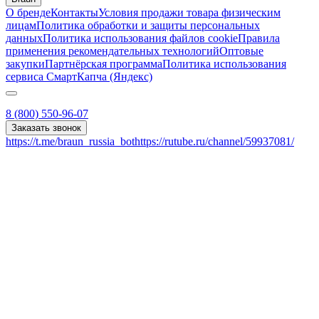
О бренде
Контакты
Условия продажи товара физическим
лицам
Политика обработки и защиты персональных
данных
Политика использования файлов cookie
Правила
применения рекомендательных технологий
Оптовые
закупки
Партнёрская программа
Политика использования
сервиса СмартКапча (Яндекс)
8 (800) 550-96-07
Заказать звонок
https://t.me/braun_russia_bot
https://rutube.ru/channel/59937081/