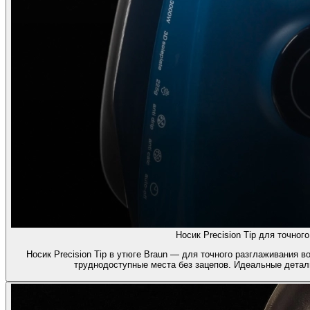
Носик Precision Tip для точног
Носик Precision Tip в утюге Braun — для точного разглаживания в
труднодоступные места без зацепов. Идеальные детали