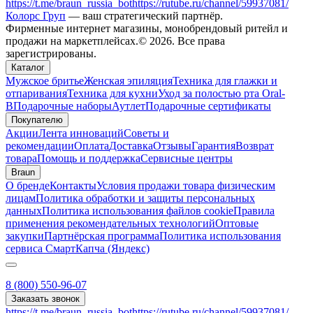
https://t.me/braun_russia_bot
https://rutube.ru/channel/59937081/
Колорс Груп
— ваш стратегический партнёр.
Фирменные интернет магазины, монобрендовый ритейл и
продажи на маркетплейсах.© 2026. Все права
зарегистрированы.
Каталог
Мужское бритье
Женская эпиляция
Техника для глажки и
отпаривания
Техника для кухни
Уход за полостью рта Oral-
B
Подарочные наборы
Аутлет
Подарочные сертификаты
Покупателю
Акции
Лента инноваций
Советы и
рекомендации
Оплата
Доставка
Отзывы
Гарантия
Возврат
товара
Помощь и поддержка
Сервисные центры
Braun
О бренде
Контакты
Условия продажи товара физическим
лицам
Политика обработки и защиты персональных
данных
Политика использования файлов cookie
Правила
применения рекомендательных технологий
Оптовые
закупки
Партнёрская программа
Политика использования
сервиса СмартКапча (Яндекс)
8 (800) 550-96-07
Заказать звонок
https://t.me/braun_russia_bot
https://rutube.ru/channel/59937081/