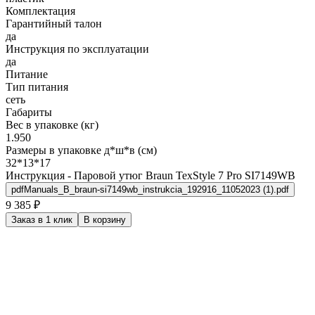
Комплектация
Гарантийный талон
да
Инструкция по эксплуатации
да
Питание
Тип питания
сеть
Габариты
Вес в упаковке (кг)
1.950
Размеры в упаковке д*ш*в (см)
32*13*17
Инструкция - Паровой утюг Braun TexStyle 7 Pro SI7149WB
pdf
Manuals_B_braun-si7149wb_instrukcia_192916_11052023 (1).pdf
9 385 ₽
Заказ в 1 клик
В корзину