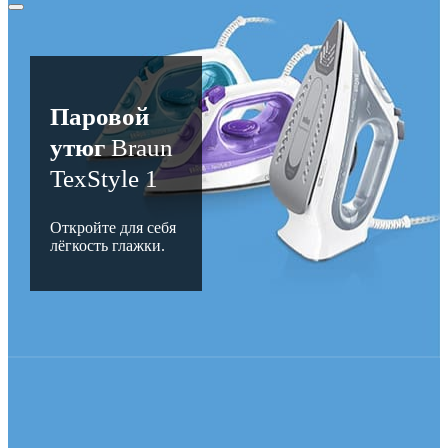
Паровой
утюг
Braun
TexStyle 1
Откройте для себя
лёгкость глажки.