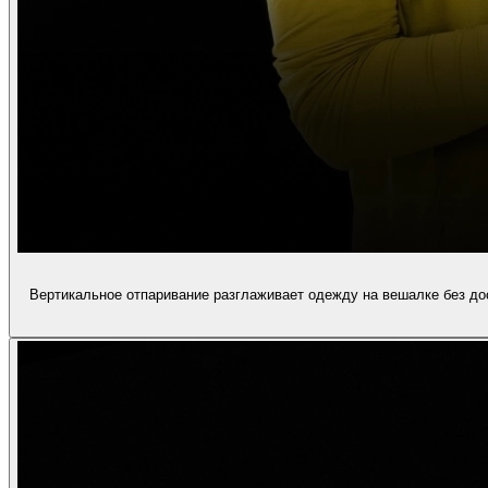
Вертикальное отпаривание разглаживает одежду на вешалке без дос