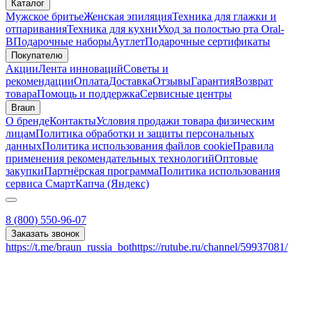
Каталог
Мужское бритье
Женская эпиляция
Техника для глажки и
отпаривания
Техника для кухни
Уход за полостью рта Oral-
B
Подарочные наборы
Аутлет
Подарочные сертификаты
Покупателю
Акции
Лента инноваций
Советы и
рекомендации
Оплата
Доставка
Отзывы
Гарантия
Возврат
товара
Помощь и поддержка
Сервисные центры
Braun
О бренде
Контакты
Условия продажи товара физическим
лицам
Политика обработки и защиты персональных
данных
Политика использования файлов cookie
Правила
применения рекомендательных технологий
Оптовые
закупки
Партнёрская программа
Политика использования
сервиса СмартКапча (Яндекс)
8 (800) 550-96-07
Заказать звонок
https://t.me/braun_russia_bot
https://rutube.ru/channel/59937081/