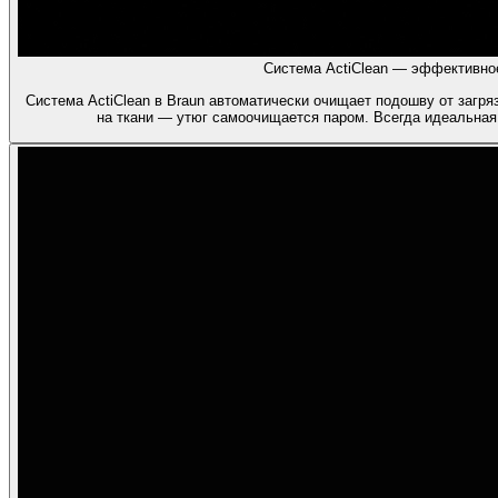
Система ActiClean — эффективное
Система ActiClean в Braun автоматически очищает подошву от загря
на ткани — утюг самоочищается паром. Всегда идеальная 