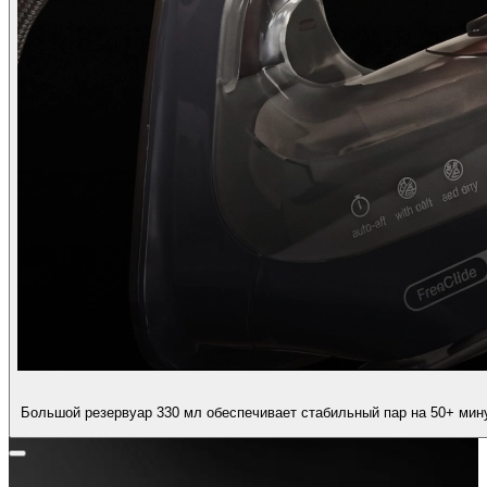
Большой резервуар 330 мл обеспечивает стабильный пар на 50+ мину