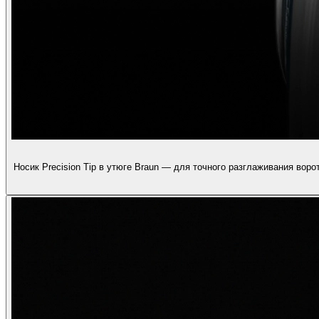
Носик Precision Tip в утюге Braun — для точного разглаживания вор