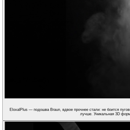
EloxalPlus — подошва Braun, вдвое прочнее стали: не боится пуго
лучше. Уникальная 3D форм