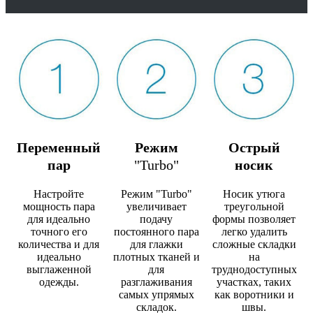
Переменный
Режим
Острый
пар
"Turbo"
носик
Настройте
Режим "Turbo"
Носик утюга
мощность пара
увеличивает
треугольной
для идеально
подачу
формы позволяет
точного его
постоянного пара
легко удалить
количества и для
для глажки
сложные складки
идеально
плотных тканей и
на
выглаженной
для
труднодоступных
одежды.
разглаживания
участках, таких
самых упрямых
как воротники и
складок.
швы.