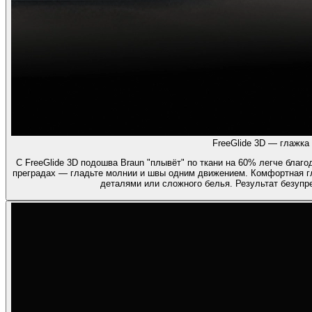
FreeGlide 3D — глажка 
С FreeGlide 3D подошва Braun "плывёт" по ткани на 60% легче благ
преградах — гладьте молнии и швы одним движением. Комфортная г
деталями или сложного белья. Результат безуп