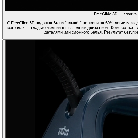
FreeGlide 3D — глажка 
С FreeGlide 3D подошва Braun "плывёт" по ткани на 60% легче благ
преградах — гладьте молнии и швы одним движением. Комфортная г
деталями или сложного белья. Результат безуп