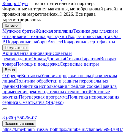
Колорс Груп
— ваш стратегический партнёр.
Фирменные интернет магазины, монобрендовый ритейл и
продажи на маркетплейсах.© 2026. Все права
зарегистрированы.
Каталог
Мужское бритье
Женская эпиляция
Техника для глажки и
отпаривания
Техника для кухни
Уход за полостью рта Oral-
B
Подарочные наборы
Аутлет
Подарочные сертификаты
Покупателю
Акции
Лента инноваций
Советы и
рекомендации
Оплата
Доставка
Отзывы
Гарантия
Возврат
товара
Помощь и поддержка
Сервисные центры
Braun
О бренде
Контакты
Условия продажи товара физическим
лицам
Политика обработки и защиты персональных
данных
Политика использования файлов cookie
Правила
применения рекомендательных технологий
Оптовые
закупки
Партнёрская программа
Политика использования
сервиса СмартКапча (Яндекс)
8 (800) 550-96-07
Заказать звонок
https://t.me/braun_russia_bot
https://rutube.ru/channel/59937081/