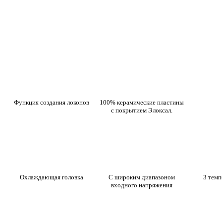
Функция создания локонов
100% керамические пластины
с покрытием Элоксал.
Охлаждающая головка
С широким диапазоном
3 тем
входного напряжения