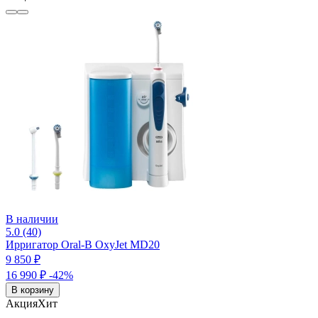
В наличии
5.0 (40)
Ирригатор Oral-B OxyJet MD20
9 850 ₽
16 990 ₽
-42%
В корзину
Акция
Хит