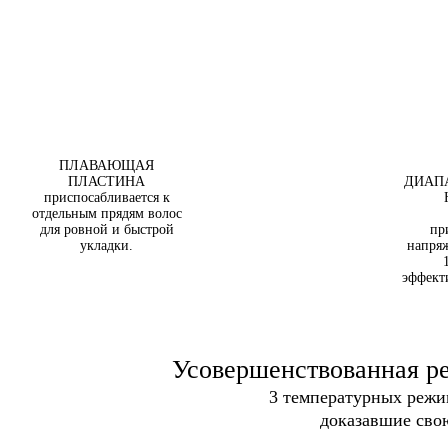
ПЛАВАЮЩАЯ
ПЛАСТИНА
ДИАП
приспосабливается к
отдельным прядям волос
для ровной и быстрой
пр
укладки.
напря
эффект
Усовершенствованная р
3 температурных режим
доказавшие свою