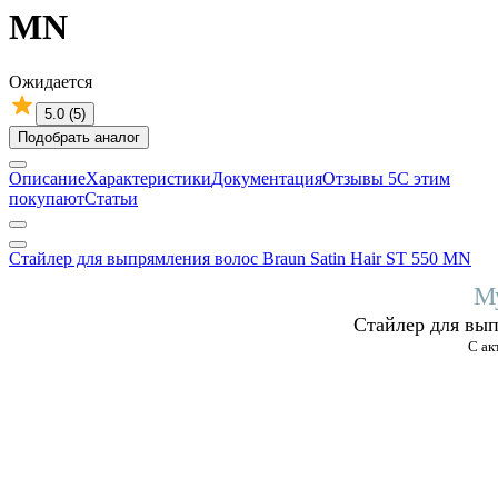
MN
Ожидается
5.0 (5)
Подобрать аналог
Описание
Характеристики
Документация
Отзывы
5
С этим
покупают
Статьи
Стайлер для выпрямления волос Braun Satin Hair ST 550 MN
Му
Стайлер для вып
С ак