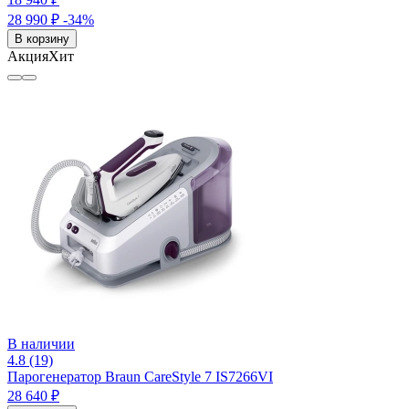
28 990 ₽
-34%
В корзину
Акция
Хит
В наличии
4.8 (19)
Парогенератор Braun CareStyle 7 IS7266VI
28 640 ₽