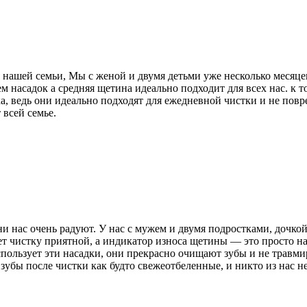
 нашей семьи, Мы с женой и двумя детьми уже несколько месяце
 насадок а средняя щетина идеально подходит для всех нас. к т
дка, ведь они идеально подходят для ежедневной чистки и не по
 всей семье.
ни нас очень радуют. У нас с мужем и двумя подростками, дочкой
 чистку приятной, а индикатор износа щетины — это просто нахо
использует эти насадки, они прекрасно очищают зубы и не травм
убы после чистки как будто свежеотбеленные, и никто из нас н