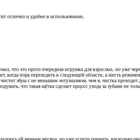
тит отлично и удобно в использовании.
умал, что это прото очередная игрушка для взрослых. но уже чер
ает, когда пора переходить к следующей области, а шесть режи
а чистит збуы с не меньшим энтузиазмом, чем я, чистка проходит 
одумать, что такая щётка сделает прцосс ухода за зубами не то
ьзуюсь ей меньше месяца, но уже успела оценить, насколько он