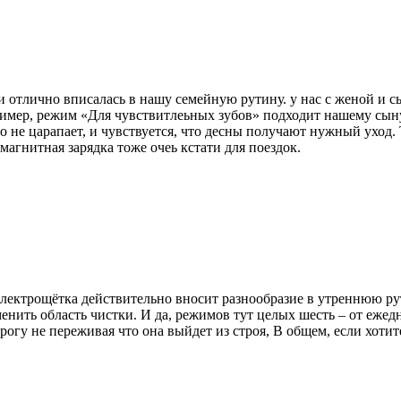
и отлично вписалась в нашу семейную рутину. у нас с женой и с
имер, режим «Для чувствитлеьных зубов» подходит нашему сыну
 не царапает, и чувствуется, что десны получают нужный уход. 
магнитная зарядка тоже очеь кстати для поездок.
 электрощётка действительно вносит разнообразие в утреннюю ру
енить область чистки. И да, режимов тут целых шесть – от ежедн
дорогу не переживая что она выйдет из строя, В общем, если хот