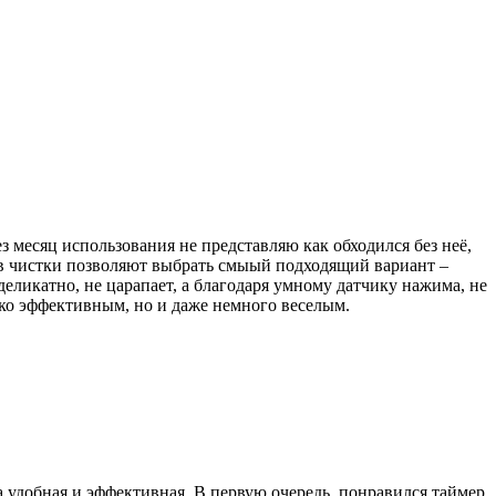
ез месяц использования не представляю как обходился без неё,
мов чистки позволяют выбрать смыый подходящий вариант –
деликатно, не царапает, а благодаря умному датчику нажима, не
лько эффективным, но и даже немного веселым.
а удобная и эффективная, В первую очередь, понравился таймер