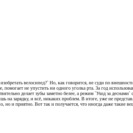
изобретать велосипед?` Но, как говорится, не суди по внешности
ее, помогает не упустить ни одного уголка рта. За год использо
вительно делает зубы заметно белее, а режим `Уход за деснами`
шь на зарядку, и всё, никаких проблем. В итоге, уже не представ
но, но и приятно. Вот так и получается, что иногда даже такие в