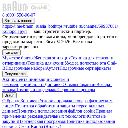
8 (800) 550-96-07
Заказать звонок
https://t.me/braun_russia_bot
https://rutube.ru/channel/59937081/
Колорс Груп
— ваш стратегический партнёр.
Фирменные интернет магазины, монобрендовый ритейл и
продажи на маркетплейсах.© 2026. Все права
зарегистрированы.
Каталог
Мужское бритье
Женская эпиляция
Техника для глажки и
отпаривания
Техника для кухни
Уход за полостью рта Oral-
B
Подарочные наборы
Аутлет
Подарочные сертификаты
Покупателю
Акции
Лента инноваций
Советы и
рекомендации
Оплата
Доставка
Отзывы
Гарантия
Возврат
товара
Помощь и поддержка
Сервисные центры
Braun
О бренде
Контакты
Условия продажи товара физическим
лицам
Политика обработки и защиты персональных
данных
Политика использования файлов cookie
Правила
применения рекомендательных технологий
Оптовые
закупки
Партнёрская программа
Политика использования
сервиса СмартКапча (Яндекс)