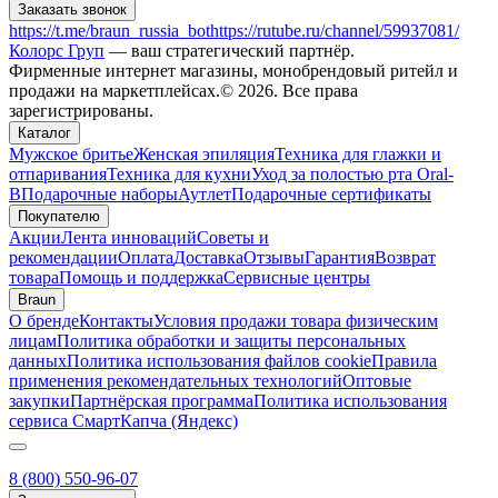
Заказать звонок
https://t.me/braun_russia_bot
https://rutube.ru/channel/59937081/
Колорс Груп
— ваш стратегический партнёр.
Фирменные интернет магазины, монобрендовый ритейл и
продажи на маркетплейсах.© 2026. Все права
зарегистрированы.
Каталог
Мужское бритье
Женская эпиляция
Техника для глажки и
отпаривания
Техника для кухни
Уход за полостью рта Oral-
B
Подарочные наборы
Аутлет
Подарочные сертификаты
Покупателю
Акции
Лента инноваций
Советы и
рекомендации
Оплата
Доставка
Отзывы
Гарантия
Возврат
товара
Помощь и поддержка
Сервисные центры
Braun
О бренде
Контакты
Условия продажи товара физическим
лицам
Политика обработки и защиты персональных
данных
Политика использования файлов cookie
Правила
применения рекомендательных технологий
Оптовые
закупки
Партнёрская программа
Политика использования
сервиса СмартКапча (Яндекс)
8 (800) 550-96-07