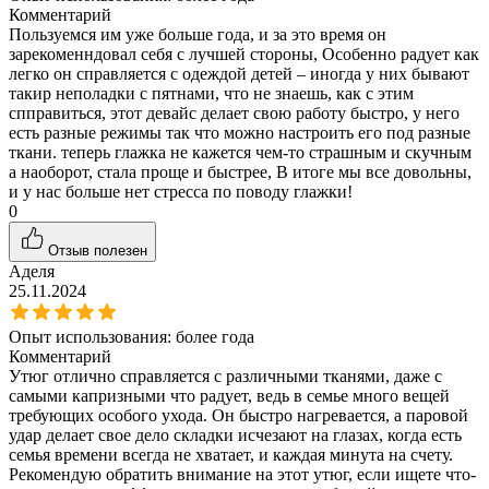
Комментарий
Пользуемся им уже больше года, и за это время он
зарекоменндовал себя с лучшей стороны, Особенно радует как
легко он справляется с одеждой детей – иногда у них бывают
такир неполадки с пятнами, что не знаешь, как с этим
спправиться, этот девайс делает свою работу быстро, у него
есть разные режимы так что можно настроить его под разные
ткани. теперь глажка не кажется чем-то страшным и скучным
а наоборот, стала проще и быстрее, В итоге мы все довольны,
и у нас больше нет стресса по поводу глажки!
0
Отзыв полезен
Аделя
25.11.2024
Опыт использования:
более года
Комментарий
Утюг отлично справляется с различными тканями, даже с
самыми капризными что радует, ведь в семье много вещей
требующих особого ухода. Он быстро нагревается, а паровой
удар делает свое дело складки исчезают на глазах, когда есть
семья времени всегда не хватает, и каждая минута на счету.
Рекомендую обратить внимание на этот утюг, если ищете что-