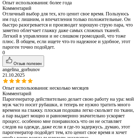
Опыт использования:
более года
Комментарий
Отличный выбор для тех, кто ценит свое время. Пользуюсь
им год с лишним, и впечатления только положительные. Он
быстро разогревается и производит хорошую струю пара, что
заметно облегчает глажку даже самых сложных тканей.
Легкий в управлении и не слишком громоздкий, что тоже
плюс. В общем, если ищете что-то надежное и удобное, этот
пароген точно подойдет.
0
Отзыв полезен
angelina_gorbunov
21.10.2025
Опыт использования:
несколько месяцев
Комментарий
Парогенератор действительно делает свою работу на ура: мой
муж часто носит рубашки, и теперь не нужно тратить много
времени на глажку. плоская подошва легко скользит по ткани,
а пар выдает мощно и равномернно значительно ускоряет
процесс. особенно мне понравилось что он не оставляет
следов на одежде, даже если я где-то задержусь. думаю, этот
парогенератор подойдет тем, кто ценит свое время и хочет
чтобы вещи всегда выглядели аккуратно.