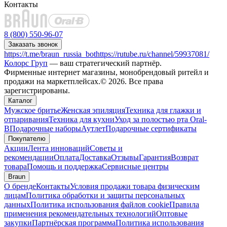
Контакты
8 (800) 550-96-07
Заказать звонок
https://t.me/braun_russia_bot
https://rutube.ru/channel/59937081/
Колорс Груп
— ваш стратегический партнёр.
Фирменные интернет магазины, монобрендовый ритейл и
продажи на маркетплейсах.© 2026. Все права
зарегистрированы.
Каталог
Мужское бритье
Женская эпиляция
Техника для глажки и
отпаривания
Техника для кухни
Уход за полостью рта Oral-
B
Подарочные наборы
Аутлет
Подарочные сертификаты
Покупателю
Акции
Лента инноваций
Советы и
рекомендации
Оплата
Доставка
Отзывы
Гарантия
Возврат
товара
Помощь и поддержка
Сервисные центры
Braun
О бренде
Контакты
Условия продажи товара физическим
лицам
Политика обработки и защиты персональных
данных
Политика использования файлов cookie
Правила
применения рекомендательных технологий
Оптовые
закупки
Партнёрская программа
Политика использования