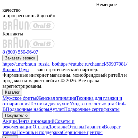
Немецкое
качество
и прогрессивный дизайн
Контакты
8 (800) 550-96-07
Заказать звонок
https://t.me/braun_russia_bot
https://rutube.ru/channel/59937081/
Колорс Груп
— ваш стратегический партнёр.
Фирменные интернет магазины, монобрендовый ритейл и
продажи на маркетплейсах.© 2026. Все права
зарегистрированы.
Каталог
Мужское бритье
Женская эпиляция
Техника для глажки и
отпаривания
Техника для кухни
Уход за полостью рта Oral-
B
Подарочные наборы
Аутлет
Подарочные сертификаты
Покупателю
Акции
Лента инноваций
Советы и
рекомендации
Оплата
Доставка
Отзывы
Гарантия
Возврат
товара
Помощь и поддержка
Сервисные центры