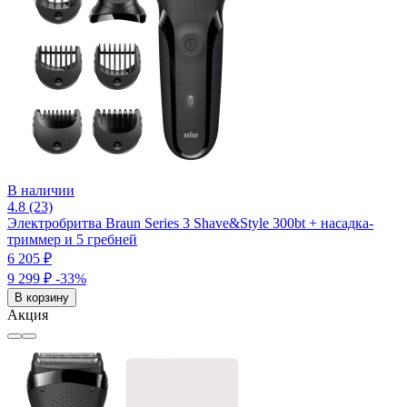
В наличии
4.8 (23)
Электробритва Braun Series 3 Shave&Style 300bt + насадка-
триммер и 5 гребней
6 205 ₽
9 299 ₽
-33%
В корзину
Акция